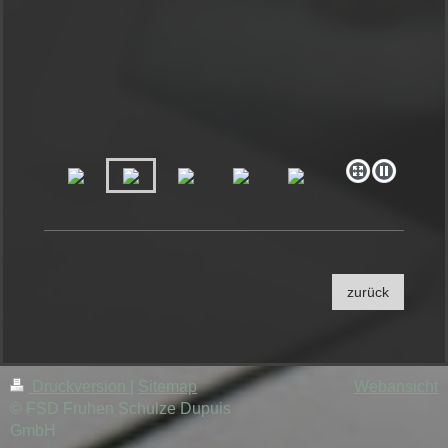
zurück
Druckversion
|
Sitemap
Webansicht
© FSD Fruhen Schulze Dupuis
GmbH